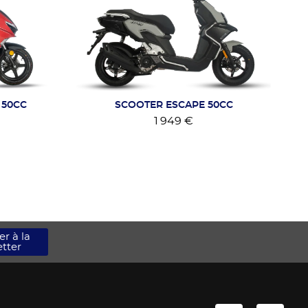
) 50CC
SCOOTER ESCAPE 50CC
1 949 €
r à la
tter