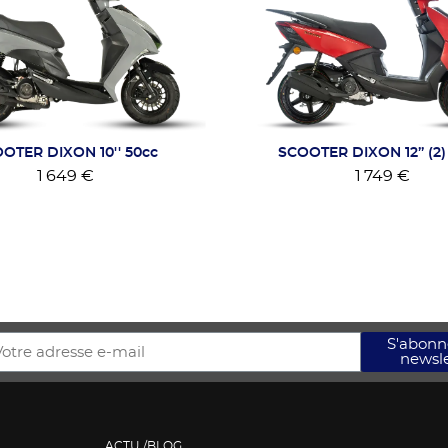
OTER DIXON 10'' 50cc
SCOOTER DIXON 12’’ (2
1 649 €
1 749 €
S'abonne
newsle
ACTU /BLOG