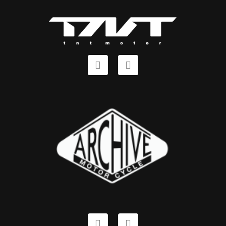
24 AVENUE DU MARCHAL DE LATTRE DE TASSIGNY
79320
34 RACING SPIRIT
DOMMARTIN LES TOUL, France
25 AVENUE GENERAL LECLERC
54200
50 STORE
CUGAND, France
37 IMPASSE PAUL-LOUIS DAGNET
85610
AC CYCLES
MONTLUCON, France
45 AVENUE ALBERT THOMAS
3100
ACCEL' R 03
MOULINS, France