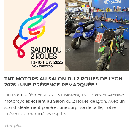
((TITLE))
CONNEXION
((MODALTITLE))
TNT MOTORS AU SALON DU 2 ROUES DE LYON
MES LISTES D'ENVIES
2025 : UNE PRÉSENCE REMARQUÉE !
((LABEL))
Vous devez être connecté pour ajouter des produits
((confirmMessage))
Du 13 au 16 février 2025, TNT Motors, TNT Bikes et Archive
à votre liste d'envies.
Motorcycles étaient au Salon du 2 Roues de Lyon. Avec un
add_circle_outline
Créer une nouvelle liste
stand idéalement placé et une surprise de taille, notre
((cancelText))
((modalDeleteText))
présence a marqué les esprits !
((cancelText))
((loginText))
((cancelText))
((createText))
Voir plus